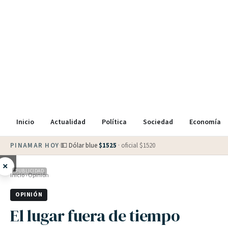
Inicio
Actualidad
Política
Sociedad
Economía
PINAMAR HOY
·
💵 Dólar blue
$
1525
· oficial $
1520
×
PUBLICIDAD
Inicio
›
Opinión
OPINIÓN
El lugar fuera de tiempo