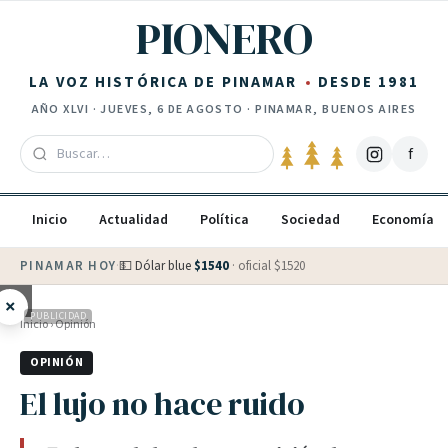
Saltar al contenido
PIONERO
LA VOZ HISTÓRICA DE PINAMAR
DESDE 1981
AÑO
XLVI
·
JUEVES, 6 DE AGOSTO
· PINAMAR, BUENOS AIRES
f
Inicio
Actualidad
Política
Sociedad
Economía
PINAMAR HOY
·
💵 Dólar blue
$
1540
· oficial $
1520
×
PUBLICIDAD
Inicio
›
Opinión
OPINIÓN
El lujo no hace ruido