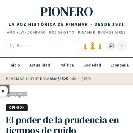
Saltar al contenido
PIONERO
LA VOZ HISTÓRICA DE PINAMAR
DESDE 1981
AÑO
XLVI
·
DOMINGO, 9 DE AGOSTO
· PINAMAR, BUENOS AIRES
f
Inicio
Actualidad
Política
Sociedad
Economía
PINAMAR HOY
·
💵 Dólar blue
$
1525
· oficial $
1520
×
PUBLICIDAD
Inicio
›
Opinión
OPINIÓN
El poder de la prudencia en
tiempos de ruido