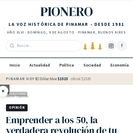
Saltar al contenido
PIONERO
LA VOZ HISTÓRICA DE PINAMAR
DESDE 1981
AÑO
XLVI
·
DOMINGO, 9 DE AGOSTO
· PINAMAR, BUENOS AIRES
f
Inicio
Actualidad
Política
Sociedad
Economía
PINAMAR HOY
·
💵 Dólar blue
$
1525
· oficial $
1520
×
PUBLICIDAD
Inicio
›
Opinión
OPINIÓN
Emprender a los 50, la
verdadera revolución de tu