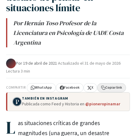
situaciones límite
Por Hernán Toso Profesor de la
Licenciatura en Psicología de UADE Costa
Argentina
Por
·
19 de abril de 2021
·
Actualizado el
31 de mayo de 2026
·
Lectura 3 min
COMPARTIR
WhatsApp
Facebook
X
Copiar link
TAMBIÉN EN INSTAGRAM
Publicada como Feed y Historia en
@pioneropinamar
L
as situaciones críticas de grandes
magnitudes (una guerra, un desastre