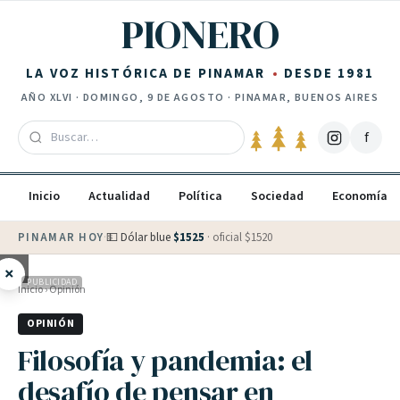
Saltar al contenido
PIONERO
LA VOZ HISTÓRICA DE PINAMAR
DESDE 1981
AÑO
XLVI
·
DOMINGO, 9 DE AGOSTO
· PINAMAR, BUENOS AIRES
f
Inicio
Actualidad
Política
Sociedad
Economía
PINAMAR HOY
·
💵 Dólar blue
$
1525
· oficial $
1520
×
PUBLICIDAD
Inicio
›
Opinión
OPINIÓN
Filosofía y pandemia: el
desafío de pensar en