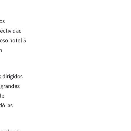
os
lectividad
oso hotel 5
n
 dirigidos
 grandes
de
ió las