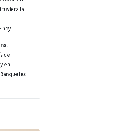
 tuviera la
 hoy.
ina.
ís de
 y en
e Banquetes