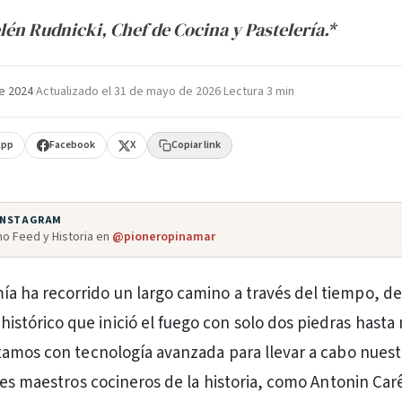
lén Rudnicki, Chef de Cocina y Pastelería.*
e 2024
·
Actualizado el
31 de mayo de 2026
·
Lectura 3 min
App
Facebook
X
Copiar link
 INSTAGRAM
o Feed y Historia en
@pioneropinamar
ía ha recorrido un largo camino a través del tiempo, de
istórico que inició el fuego con solo dos piedras hasta
amos con tecnología avanzada para llevar a cabo nuest
des maestros cocineros de la historia, como Antonin Ca