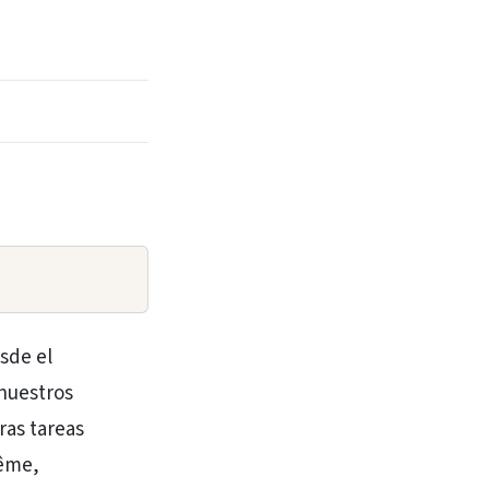
sde el
 nuestros
ras tareas
rême,