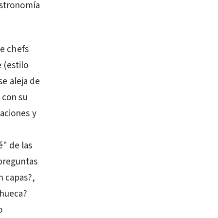
gastronomía
de chefs
 (estilo
se aleja de
á con su
caciones y
a
" de las
 preguntas
n capas?,
ahueca?
o