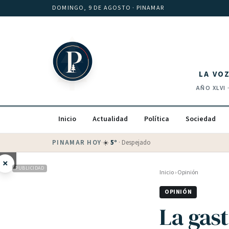
Saltar al contenido
DOMINGO, 9 DE AGOSTO
· PINAMAR
LA VO
AÑO
XLVI
Inicio
Actualidad
Política
Sociedad
PINAMAR HOY
·
💵 Dólar blue
$
1525
· oficial $
1520
×
PUBLICIDAD
Inicio
›
Opinión
OPINIÓN
La gas