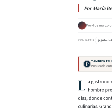
Por María Be
Por
·
4 de marzo d
COMPARTIR
Whats
TAMBIÉN EN
Publicada com
L
a gastronom
hombre preh
días, donde cont
culinarias. Gran