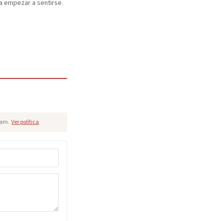
a empezar a sentirse.
pam.
Ver política