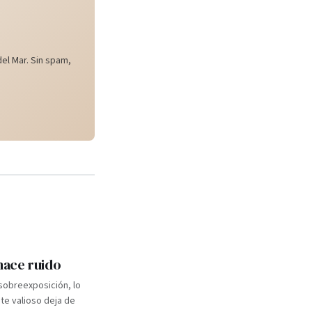
el Mar. Sin spam,
 hace ruido
 sobreexposición, lo
e valioso deja de