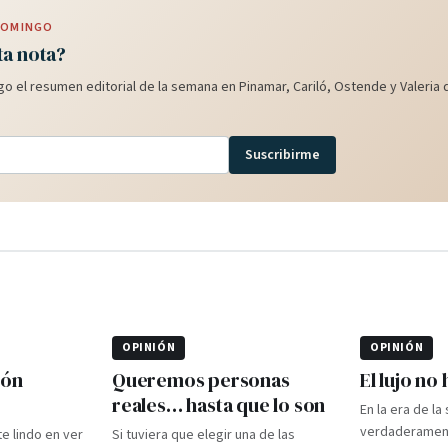
 DOMINGO
ta nota?
o el resumen editorial de la semana en Pinamar, Cariló, Ostende y Valeria d
Suscribirme
OPINIÓN
OPINIÓN
ión
Queremos personas
El lujo no
reales… hasta que lo son
En la era de la
verdaderament
te lindo en ver
Si tuviera que elegir una de las