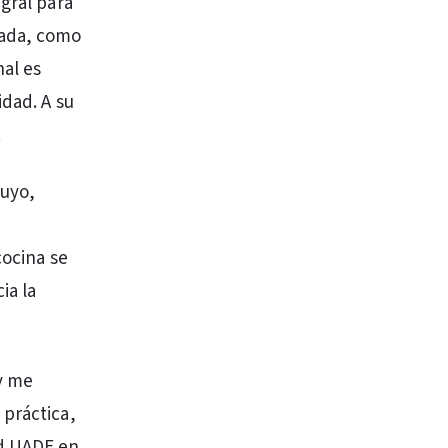
gral para
cada, como
al es
idad. A su
.
Cuyo,
cocina se
ia la
y me
 práctica,
ad UADE en