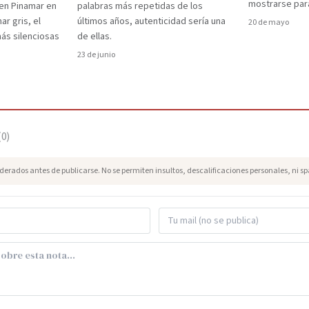
mostrarse par
 en Pinamar en
palabras más repetidas de los
ar gris, el
últimos años, autenticidad sería una
20 de mayo
 más silenciosas
de ellas.
23 de junio
(
0
)
erados antes de publicarse. No se permiten insultos, descalificaciones personales, ni s