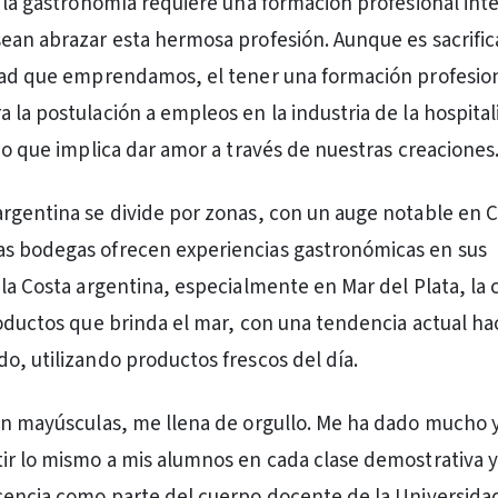
, la gastronomía requiere una formación profesional inte
ean abrazar esta hermosa profesión. Aunque es sacrifi
dad que emprendamos, el tener una formación profesion
 la postulación a empleos en la industria de la hospital
cio que implica dar amor a través de nuestras creaciones
rgentina se divide por zonas, con un auge notable en 
s bodegas ofrecen experiencias gastronómicas en sus
 la Costa argentina, especialmente en Mar del Plata, la 
roductos que brinda el mar, con una tendencia actual hac
o, utilizando productos frescos del día.
en mayúsculas, me llena de orgullo. Me ha dado mucho 
ir lo mismo a mis alumnos en cada clase demostrativa y
ocencia como parte del cuerpo docente de la Universid