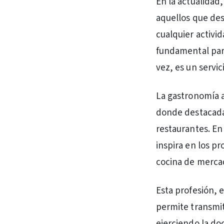
En la actualidad
aquellos que des
cualquier activi
fundamental para
vez, es un servi
La gastronomía a
donde destacada
restaurantes. En
inspira en los p
cocina de mercad
Esta profesión, 
permite transmit
ejerciendo la d