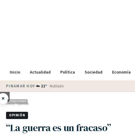
Inicio
Actualidad
Política
Sociedad
Economía
PINAMAR HOY
·
☁️
11
°
·
Nublado
×
PUBLICIDAD
Inicio
›
Opinión
OPINIÓN
“La guerra es un fracaso”