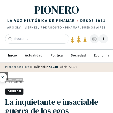
Saltar al contenido
PIONERO
LA VOZ HISTÓRICA DE PINAMAR
DESDE 1981
AÑO
XLVI
·
VIERNES, 7 DE AGOSTO
· PINAMAR, BUENOS AIRES
f
Inicio
Actualidad
Política
Sociedad
Economía
PINAMAR HOY
·
💵 Dólar blue
$
1530
· oficial $
1520
×
PUBLICIDAD
Inicio
›
Opinión
OPINIÓN
La inquietante e insaciable
guerra de los egos