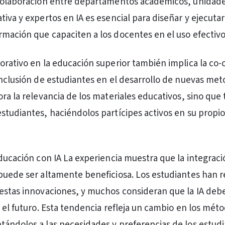
 colaboración entre departamentos académicos, unidad
iva y expertos en IA es esencial para diseñar y ejecutar
mación que capaciten a los docentes en el uso efectivo 
orativo en la educación superior también implica la co-
inclusión de estudiantes en el desarrollo de nuevas met
ora la relevancia de los materiales educativos, sino que
studiantes, haciéndolos partícipes activos en su propi
ducación con IA La experiencia muestra que la integració
puede ser altamente beneficiosa. Los estudiantes han 
estas innovaciones, y muchos consideran que la IA deb
n el futuro. Esta tendencia refleja un cambio en los mét
ándolos a las necesidades y preferencias de los estud