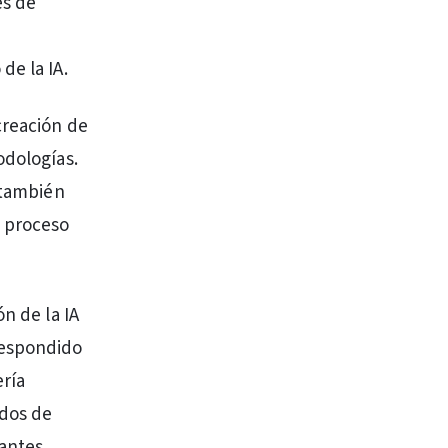
es de
de la IA.
creación de
odologías.
 también
o proceso
n de la IA
respondido
ería
odos de
iantes