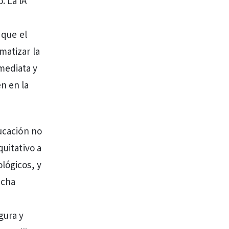
. La IA
 que el
matizar la
mediata y
n en la
ducación no
quitativo a
lógicos, y
echa
gura y