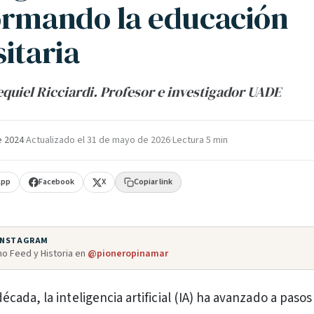
ormando la educación
itaria
equiel Ricciardi. Profesor e investigador UADE
e 2024
·
Actualizado el
31 de mayo de 2026
·
Lectura 5 min
App
Facebook
X
Copiar link
 INSTAGRAM
o Feed y Historia en
@pioneropinamar
década, la inteligencia artificial (IA) ha avanzado a pasos