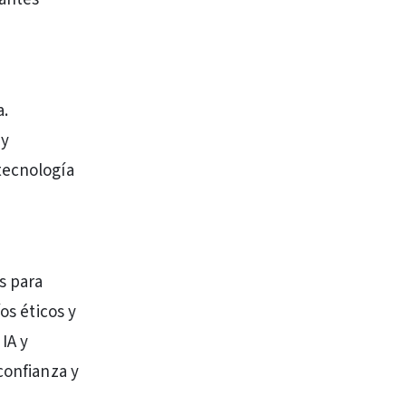
a.
 y
tecnología
s para
os éticos y
IA y
confianza y