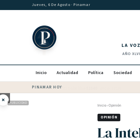
Saltar al contenido
Jueves, 6 De Agosto
· Pinamar
LA VO
AÑO
XLV
Inicio
Actualidad
Política
Sociedad
PINAMAR HOY
·
💵 Dólar blue
$
1540
· oficial $
1520
×
PUBLICIDAD
Inicio
›
Opinión
OPINIÓN
La Inte