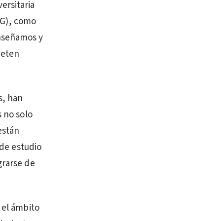
ersitaria
IAG), como
enseñamos y
meten
s, han
s no solo
están
 de estudio
grarse de
 el ámbito