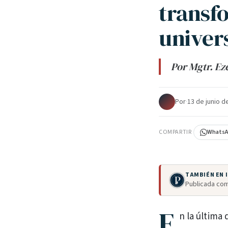
transf
univers
Por Mgtr. Ez
Por
·
13 de junio d
COMPARTIR
Whats
TAMBIÉN EN
Publicada com
E
n la última 