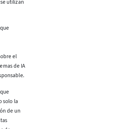
se utilizan
 que
obre el
stemas de IA
esponsable.
oque
 solo la
ión de un
stas