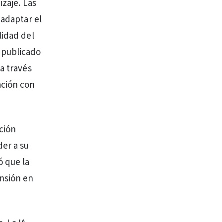
izaje. Las
 adaptar el
lidad del
 publicado
a través
ación con
ción
der a su
ó que la
nsión en