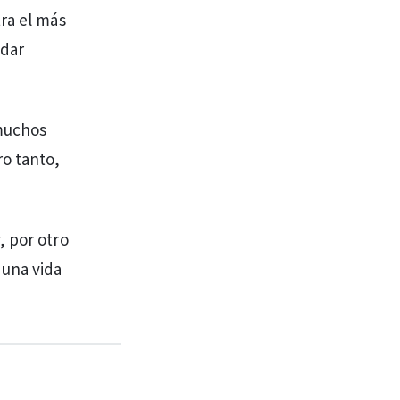
ra el más
ndar
 muchos
ro tanto,
, por otro
 una vida