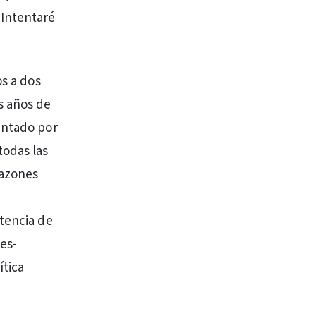
 Intentaré
os a dos
s años de
entado por
odas las
razones
stencia de
es-
ítica