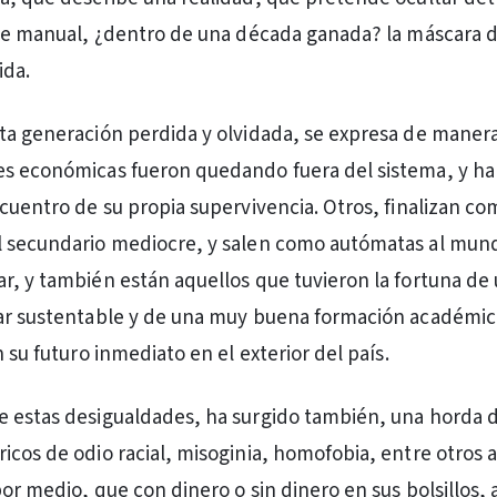
 de manual, ¿dentro de una década ganada? la máscara 
ida.
ta generación perdida y olvidada, se expresa de manera
es económicas fueron quedando fuera del sistema, y ha
ncuentro de su propia supervivencia. Otros, finalizan co
l secundario mediocre, y salen como autómatas al mund
r, y también están aquellos que tuvieron la fortuna de
iar sustentable y de una muy buena formación académic
n su futuro inmediato en el exterior del país.
e estas desigualdades, ha surgido también, una horda 
icos de odio racial, misoginia, homofobia, entre otros a
por medio, que con dinero o sin dinero en sus bolsillos,