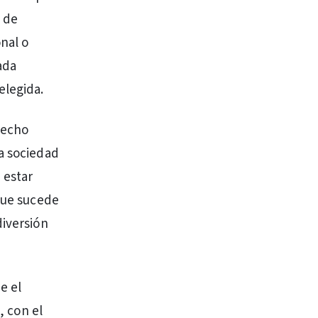
o de
nal o
ada
elegida.
hecho
na sociedad
 estar
 que sucede
diversión
e el
, con el