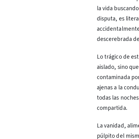
la vida buscando
disputa, es lite
accidentalmente,
descerebrada de 
Lo trágico de es
aislado, sino qu
contaminada por l
ajenas a la cond
todas las noches
compartida.
La vanidad, alim
púlpito del mismo