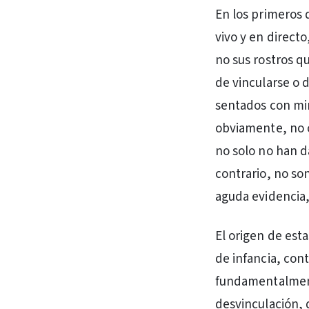
En los primeros
vivo y en direct
no sus rostros q
de vincularse o 
sentados con mir
obviamente, no c
no solo no han d
contrario, no s
aguda evidencia,
El origen de est
de infancia, cont
fundamentalmente
desvinculación, 