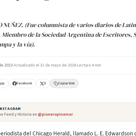
NUÑEZ. (Fue columnista de varios diarios de Lati
Miembro de la Sociedad Argentina de Escritores, 
mpa y la vía).
de 2023
·
Actualizado el
31 de mayo de 2026
·
Lectura 4 min
App
Facebook
X
Copiar link
 INSTAGRAM
o Feed y Historia en
@pioneropinamar
periodista del Chicago Herald, llamado L. E. Edwardson d