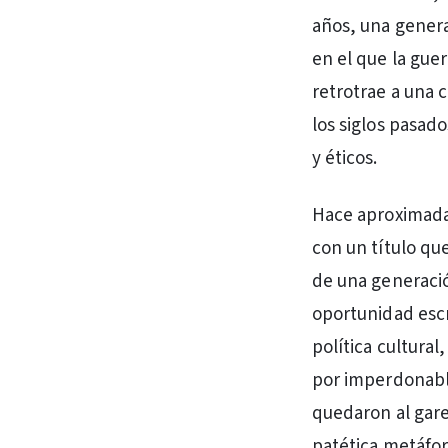
años, una gener
en el que la gue
retrotrae a una 
los siglos pasado
y éticos.
Hace aproximada
con un título qu
de una generació
oportunidad escr
política cultural
por imperdonable
quedaron al gare
patética metáfor