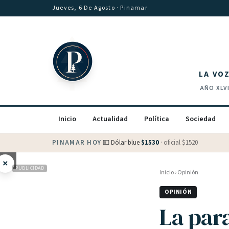
Saltar al contenido
Jueves, 6 De Agosto
· Pinamar
LA VO
AÑO
XLV
Inicio
Actualidad
Política
Sociedad
PINAMAR HOY
·
💵 Dólar blue
$
1530
· oficial $
1520
×
PUBLICIDAD
Inicio
›
Opinión
OPINIÓN
La par