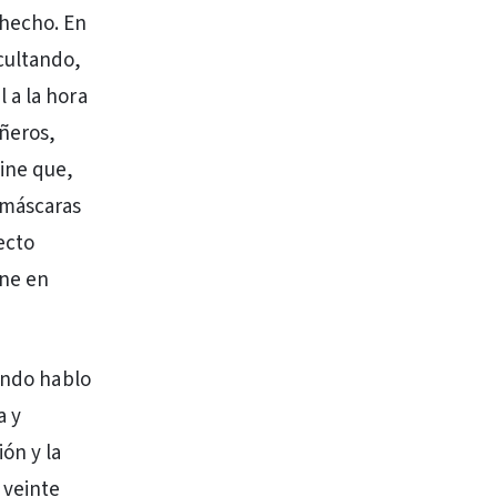
 hecho. En
cultando,
 a la hora
añeros,
ine que,
 máscaras
ecto
one en
uando hablo
a y
ón y la
 veinte