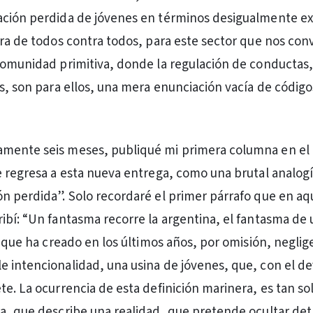
ación perdida de jóvenes en términos desigualmente e
rra de todos contra todos, para este sector que nos con
comunidad primitiva, donde la regulación de conductas,
s, son para ellos, una mera enunciación vacía de códigos
mente seis meses, publiqué mi primera columna en el 
e regresa a esta nueva entrega, como una brutal analogí
n perdida”. Solo recordaré el primer párrafo que en aq
ibí: “Un fantasma recorre la argentina, el fantasma de
, que ha creado en los últimos años, por omisión, neglig
 intencionalidad, una usina de jóvenes, que, con el de
te. La ocurrencia de esta definición marinera, es tan so
a, que describe una realidad, que pretende ocultar detr