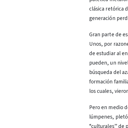
clásica retórica
generación perd
Gran parte de es
Unos, por razon
de estudiar al e
pueden, un nive
búsqueda del aza
formación famil
los cuales, viero
Pero en medio d
lúmpenes, pletór
“culturales” de 