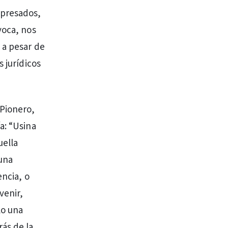
xpresados,
voca, nos
 a pesar de
 jurídicos
Pionero,
a: “Usina
uella
 una
encia, o
venir,
lo una
ás de la