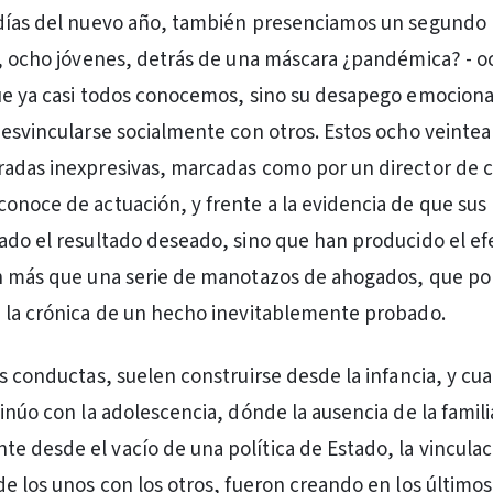
 días del nuevo año, también presenciamos un segundo
o, ocho jóvenes, detrás de una máscara ¿pandémica? - o
ue ya casi todos conocemos, sino su desapego emocional
desvincularse socialmente con otros. Estos ocho veinte
adas inexpresivas, marcadas como por un director de c
onoce de actuación, y frente a la evidencia de que sus
ado el resultado deseado, sino que han producido el ef
on más que una serie de manotazos de ahogados, que p
 la crónica de un hecho inevitablemente probado.
as conductas, suelen construirse desde la infancia, y c
inúo con la adolescencia, dónde la ausencia de la famili
 desde el vacío de una política de Estado, la vinculaci
de los unos con los otros, fueron creando en los últimos