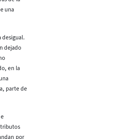
de una
 desigual.
n dejado
mo
o, en la
 una
a, parte de
de
tributos
 andan por