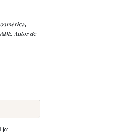
noamérica,
SADE. Autor de
ijo: