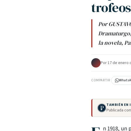
trofeos
Por GUSTAVO 
Dramaturgo, 
la novela, Pa
Por
·
17 de enero 
COMPARTIR
Whats
TAMBIÉN EN
Publicada com
n 1918, un 