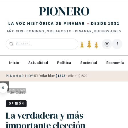
Saltar al contenido
PIONERO
LA VOZ HISTÓRICA DE PINAMAR
DESDE 1981
AÑO
XLVI
·
DOMINGO, 9 DE AGOSTO
· PINAMAR, BUENOS AIRES
f
Inicio
Actualidad
Política
Sociedad
Economía
PINAMAR HOY
·
💵 Dólar blue
$
1525
· oficial $
1520
×
PUBLICIDAD
Inicio
›
Opinión
OPINIÓN
La verdadera y más
importante elección