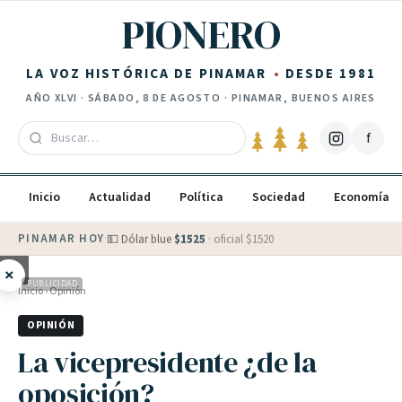
Saltar al contenido
PIONERO
LA VOZ HISTÓRICA DE PINAMAR
DESDE 1981
AÑO
XLVI
·
SÁBADO, 8 DE AGOSTO
· PINAMAR, BUENOS AIRES
f
Inicio
Actualidad
Política
Sociedad
Economía
PINAMAR HOY
·
💵 Dólar blue
$
1525
· oficial $
1520
×
PUBLICIDAD
Inicio
›
Opinión
OPINIÓN
La vicepresidente ¿de la
oposición?