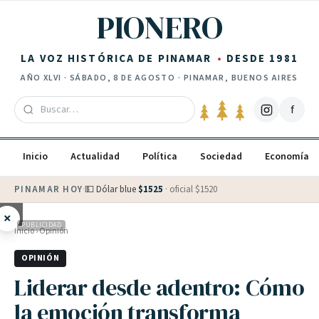
Saltar al contenido
PIONERO
LA VOZ HISTÓRICA DE PINAMAR
DESDE 1981
AÑO
XLVI
·
SÁBADO, 8 DE AGOSTO
· PINAMAR, BUENOS AIRES
f
Inicio
Actualidad
Política
Sociedad
Economía
PINAMAR HOY
·
💵 Dólar blue
$
1525
· oficial $
1520
×
PUBLICIDAD
Inicio
›
Opinión
OPINIÓN
Liderar desde adentro: Cómo
la emoción transforma