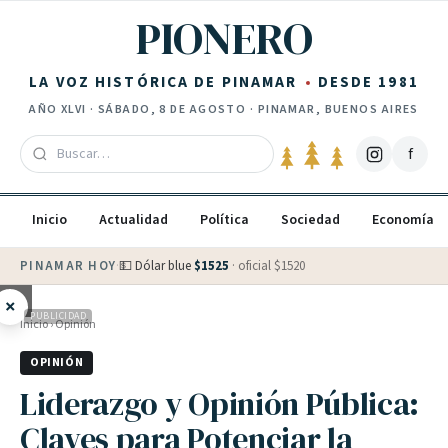
Saltar al contenido
PIONERO
LA VOZ HISTÓRICA DE PINAMAR
DESDE 1981
AÑO
XLVI
·
SÁBADO, 8 DE AGOSTO
· PINAMAR, BUENOS AIRES
f
Inicio
Actualidad
Política
Sociedad
Economía
PINAMAR HOY
·
💵 Dólar blue
$
1525
· oficial $
1520
×
PUBLICIDAD
Inicio
›
Opinión
OPINIÓN
Liderazgo y Opinión Pública:
Claves para Potenciar la