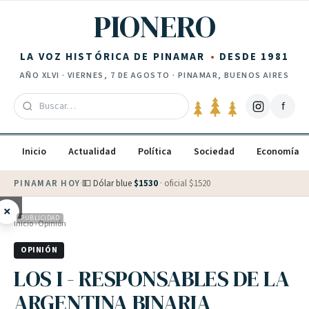
Saltar al contenido
PIONERO
LA VOZ HISTÓRICA DE PINAMAR
DESDE 1981
AÑO
XLVI
·
VIERNES, 7 DE AGOSTO
· PINAMAR, BUENOS AIRES
f
Inicio
Actualidad
Política
Sociedad
Economía
PINAMAR HOY
·
💵 Dólar blue
$
1530
· oficial $
1520
×
PUBLICIDAD
Inicio
›
Opinión
OPINIÓN
LOS I - RESPONSABLES DE LA
ARGENTINA BINARIA