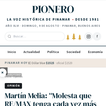
Saltar al contenido
PIONERO
LA VOZ HISTÓRICA DE PINAMAR
DESDE 1981
AÑO
XLVI
·
DOMINGO, 9 DE AGOSTO
· PINAMAR, BUENOS AIRES
f
Inicio
Actualidad
Política
Sociedad
Economía
PINAMAR HOY
·
💵 Dólar blue
$
1525
· oficial $
1520
×
PUBLICIDAD
Inicio
›
Opinión
OPINIÓN
Martín Melia: “Molesta que
RE/MAX tenga cada vez más