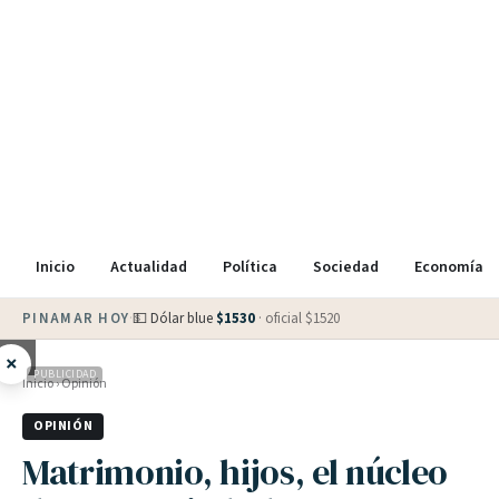
Inicio
Actualidad
Política
Sociedad
Economía
PINAMAR HOY
·
💵 Dólar blue
$
1530
· oficial $
1520
×
PUBLICIDAD
Inicio
›
Opinión
OPINIÓN
Matrimonio, hijos, el núcleo