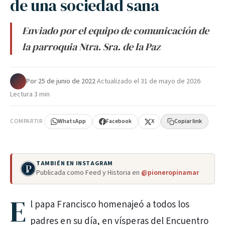
de una sociedad sana
Enviado por el equipo de comunicación de
la parroquia Ntra. Sra. de la Paz
Por
·
25 de junio de 2022
·
Actualizado el
31 de mayo de 2026
·
Lectura 3 min
COMPARTIR
WhatsApp
Facebook
X
Copiar link
TAMBIÉN EN INSTAGRAM
Publicada como Feed y Historia en
@pioneropinamar
E
l papa Francisco homenajeó a todos los
padres en su día, en vísperas del Encuentro