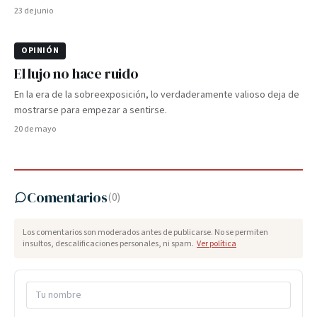
23 de junio
OPINIÓN
El lujo no hace ruido
En la era de la sobreexposición, lo verdaderamente valioso deja de
mostrarse para empezar a sentirse.
20 de mayo
Comentarios
(
0
)
Los comentarios son moderados antes de publicarse. No se permiten
insultos, descalificaciones personales, ni spam.
Ver política