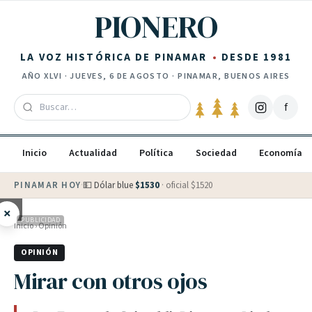
Saltar al contenido
PIONERO
LA VOZ HISTÓRICA DE PINAMAR
DESDE 1981
AÑO
XLVI
·
JUEVES, 6 DE AGOSTO
· PINAMAR, BUENOS AIRES
f
Inicio
Actualidad
Política
Sociedad
Economía
PINAMAR HOY
·
💵 Dólar blue
$
1530
· oficial $
1520
×
PUBLICIDAD
Inicio
›
Opinión
OPINIÓN
Mirar con otros ojos