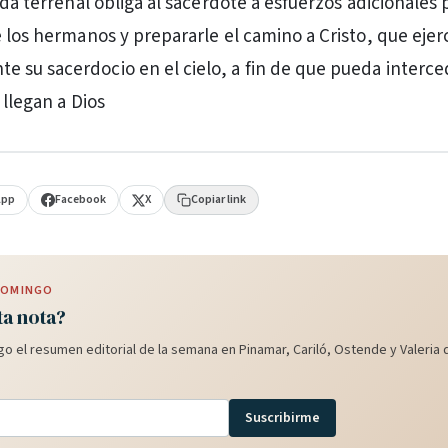
ida terrenal obliga al sacerdote a esfuerzos adicionales p
e los hermanos y prepararle el camino a Cristo, que ejer
su sacerdocio en el cielo, a fin de que pueda interced
 llegan a Dios
App
Facebook
X
Copiar link
 DOMINGO
ta nota?
o el resumen editorial de la semana en Pinamar, Cariló, Ostende y Valeria d
Suscribirme