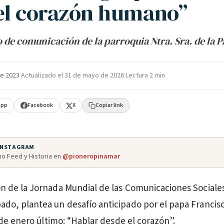
el corazón humano”
o de comunicación de la parroquia Ntra. Sra. de la P
e 2023
·
Actualizado el
31 de mayo de 2026
·
Lectura 2 min
App
Facebook
X
Copiar link
 INSTAGRAM
o Feed y Historia en
@pioneropinamar
ón de la Jornada Mundial de las Comunicaciones Sociales
ado, plantea un desafío anticipado por el papa Francis
de enero último: “Hablar desde el corazón”.