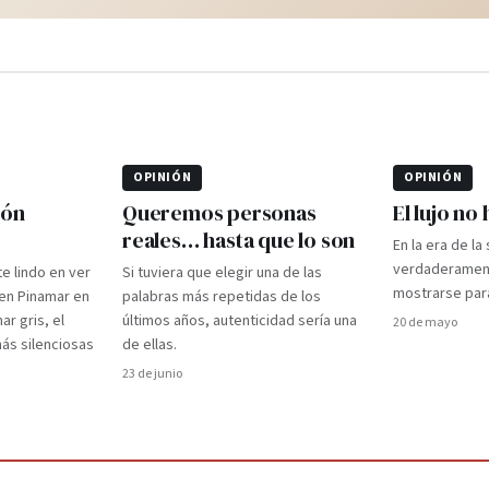
OPINIÓN
OPINIÓN
ión
Queremos personas
El lujo no
reales… hasta que lo son
En la era de la
verdaderament
te lindo en ver
Si tuviera que elegir una de las
mostrarse par
 en Pinamar en
palabras más repetidas de los
ar gris, el
últimos años, autenticidad sería una
20 de mayo
 más silenciosas
de ellas.
23 de junio