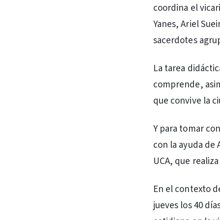
coordina el vica
Yanes, Ariel Suei
sacerdotes agrup
La tarea didáctic
comprende, asimi
que convive la c
Y para tomar con
con la ayuda de A
UCA, que realiza
En el contexto d
jueves los 40 dí