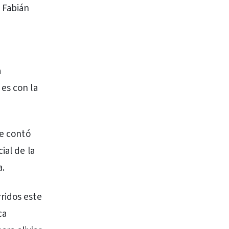
s Fabián
a
es con la
se contó
ial de la
a.
ridos este
ca