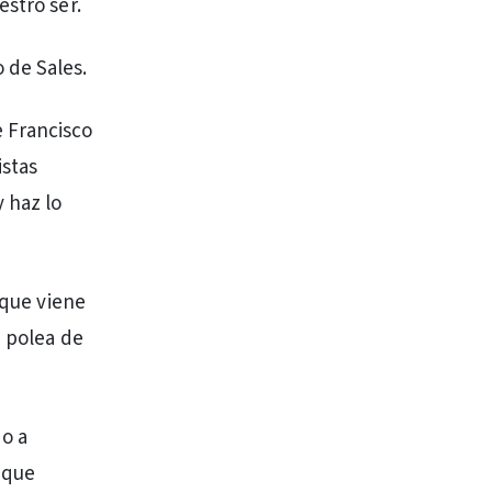
estro ser.
 de Sales.
 Francisco
istas
 haz lo
 que viene
a polea de
do a
 que