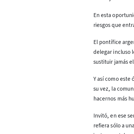
En esta oportuni
riesgos que entra
El pontífice arg
delegar incluso 
sustituir jamás 
Y así como este 
su vez, la comun
hacernos más hum
Invitó, en ese se
refiera sólo a un