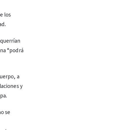
e los
ad.
 querrían
una “podrá
cuerpo, a
laciones y
pa.
no se