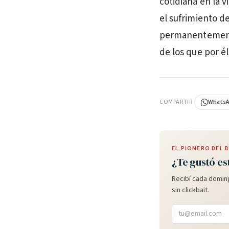
cotidiana en la v
el sufrimiento d
permanentemente 
de los que por él
PUBLICIDAD
COMPARTIR
Whats
EL PIONERO DEL
¿Te gustó es
Recibí cada doming
sin clickbait.