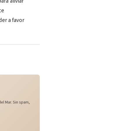
ara aliviar
ce
er a favor
el Mar. Sin spam,