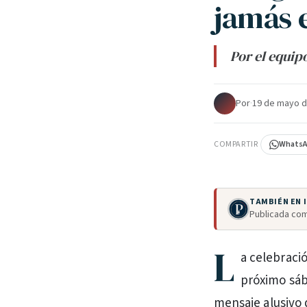
jamás 
Por el equip
Por
·
19 de mayo d
COMPARTIR
Whats
TAMBIÉN EN
Publicada com
L
a celebraci
próximo sáb
mensaje alusivo 