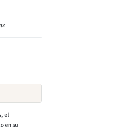
az
, el
co en su