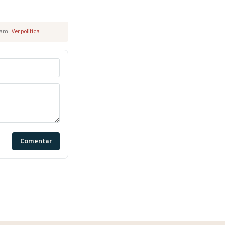
pam.
Ver política
Comentar