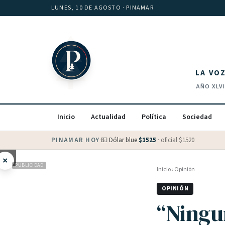
Saltar al contenido
LUNES, 10 DE AGOSTO
· PINAMAR
LA VO
AÑO
XLV
Inicio
Actualidad
Política
Sociedad
PINAMAR HOY
·
💵 Dólar blue
$
1525
· oficial $
1520
×
PUBLICIDAD
Inicio
›
Opinión
OPINIÓN
“Ningu