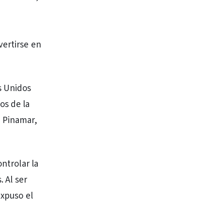
vertirse en
s Unidos
os de la
a Pinamar,
ntrolar la
. Al ser
expuso el