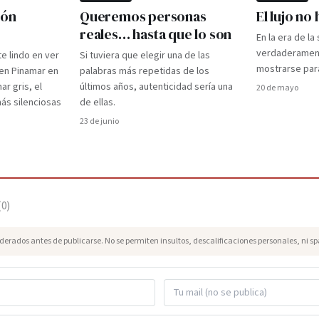
ión
Queremos personas
El lujo no
reales… hasta que lo son
En la era de la
verdaderament
te lindo en ver
Si tuviera que elegir una de las
mostrarse par
 en Pinamar en
palabras más repetidas de los
ar gris, el
últimos años, autenticidad sería una
20 de mayo
 más silenciosas
de ellas.
23 de junio
(
0
)
erados antes de publicarse. No se permiten insultos, descalificaciones personales, ni s