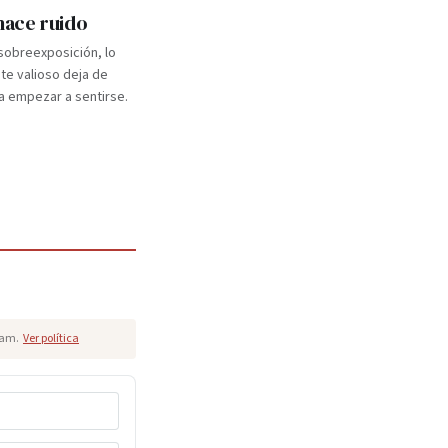
 hace ruido
 sobreexposición, lo
e valioso deja de
a empezar a sentirse.
pam.
Ver política