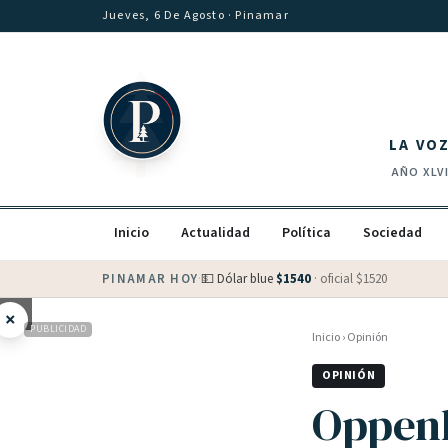
Saltar al contenido
Jueves, 6 De Agosto
· Pinamar
LA VO
AÑO
XLV
Inicio
Actualidad
Política
Sociedad
PINAMAR HOY
·
💵 Dólar blue
$
1540
· oficial $
1520
×
PUBLICIDAD
Inicio
›
Opinión
OPINIÓN
Oppenh