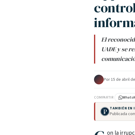
contro
inform
El reconocid
UADE y se re
comunicació
Por
·
15 de abril d
COMPARTIR
Whats
TAMBIÉN EN
Publicada com
on la irrup