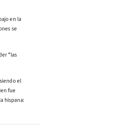
bajo en la
iones se
er “las
 siendo el
ien fue
la hispana: