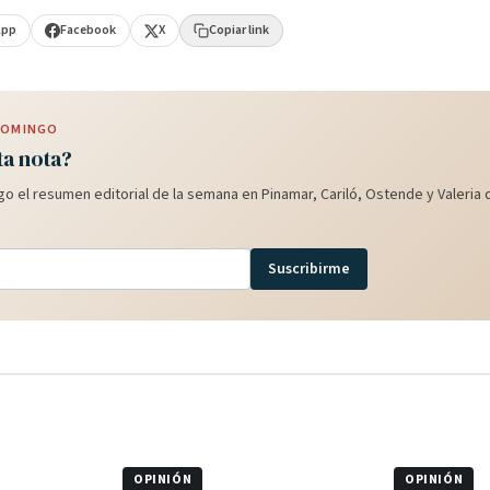
App
Facebook
X
Copiar link
 DOMINGO
ta nota?
o el resumen editorial de la semana en Pinamar, Cariló, Ostende y Valeria d
Suscribirme
OPINIÓN
OPINIÓN