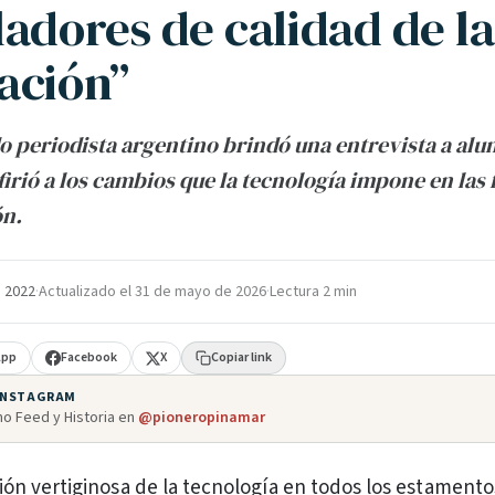
ladores de calidad de la
ación”
o periodista argentino brindó una entrevista a alu
firió a los cambios que la tecnología impone en las
n.
e 2022
·
Actualizado el
31 de mayo de 2026
·
Lectura 2 min
App
Facebook
X
Copiar link
 INSTAGRAM
o Feed y Historia en
@pioneropinamar
ción vertiginosa de la tecnología en todos los estamento