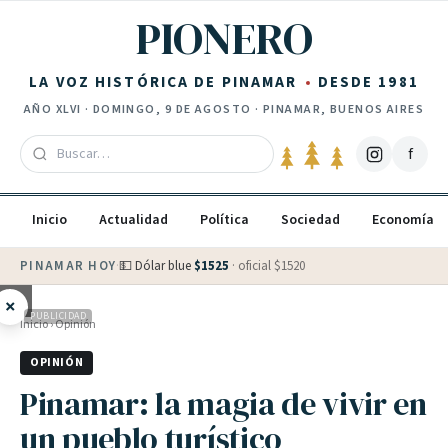
Saltar al contenido
PIONERO
LA VOZ HISTÓRICA DE PINAMAR
DESDE 1981
AÑO
XLVI
·
DOMINGO, 9 DE AGOSTO
· PINAMAR, BUENOS AIRES
f
Inicio
Actualidad
Política
Sociedad
Economía
PINAMAR HOY
·
💵 Dólar blue
$
1525
· oficial $
1520
×
PUBLICIDAD
Inicio
›
Opinión
OPINIÓN
Pinamar: la magia de vivir en
un pueblo turístico