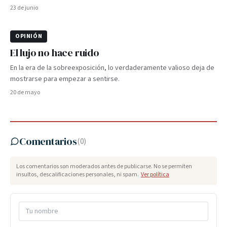
23 de junio
OPINIÓN
El lujo no hace ruido
En la era de la sobreexposición, lo verdaderamente valioso deja de
mostrarse para empezar a sentirse.
20 de mayo
Comentarios
(
0
)
Los comentarios son moderados antes de publicarse. No se permiten
insultos, descalificaciones personales, ni spam.
Ver política