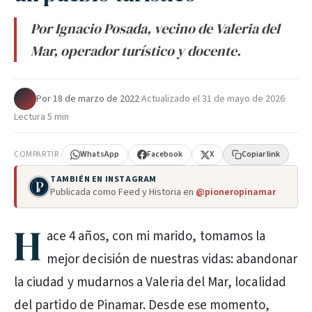
Por Ignacio Posada, vecino de Valeria del
Mar, operador turístico y docente.
Por
·
18 de marzo de 2022
·
Actualizado el
31 de mayo de 2026
·
Lectura 5 min
COMPARTIR
WhatsApp
Facebook
X
Copiar link
TAMBIÉN EN INSTAGRAM
Publicada como Feed y Historia en
@pioneropinamar
H
ace 4 años, con mi marido, tomamos la
mejor decisión de nuestras vidas: abandonar
la ciudad y mudarnos a Valeria del Mar, localidad
del partido de Pinamar. Desde ese momento,