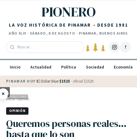
Saltar al contenido
PIONERO
LA VOZ HISTÓRICA DE PINAMAR
DESDE 1981
AÑO
XLVI
·
SÁBADO, 8 DE AGOSTO
· PINAMAR, BUENOS AIRES
f
Inicio
Actualidad
Política
Sociedad
Economía
PINAMAR HOY
·
💵 Dólar blue
$
1525
· oficial $
1520
×
PUBLICIDAD
Inicio
›
Opinión
OPINIÓN
Queremos personas reales…
hasta que lo son