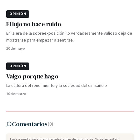
OPINIÓN
El lujo no hace ruido
En la era de la sobreexposición, lo verdaderamente valioso deja de
mostrarse para empezar a sentirse.
20 de mayo
OPINIÓN
Valgo porque hago
La cultura del rendimiento y la sociedad del cansancio
10 de marzo
Comentarios
(
0
)
Los comentarios son moderados antes de publicarse. No se permiten