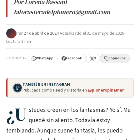
Por Lorena Bassani
laforasteradelpionero@gmail.com
Por
·
27 de abril de 2024
·
Actualizado el
31 de mayo de 2026
·
Lectura 3 min
COMPARTIR
WhatsApp
Facebook
X
Copiar link
TAMBIÉN EN INSTAGRAM
Publicada como Feed y Historia en
@pioneropinamar
¿U
stedes creen en los fantasmas? Yo sí. Me
quedé sin aliento. Todavía estoy
temblando. Aunque suene fantasía, les puedo