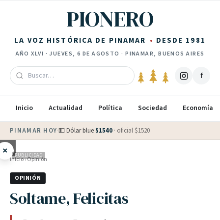
Saltar al contenido
PIONERO
LA VOZ HISTÓRICA DE PINAMAR
DESDE 1981
AÑO
XLVI
·
JUEVES, 6 DE AGOSTO
· PINAMAR, BUENOS AIRES
f
Inicio
Actualidad
Política
Sociedad
Economía
PINAMAR HOY
·
💵 Dólar blue
$
1540
· oficial $
1520
×
PUBLICIDAD
Inicio
›
Opinión
OPINIÓN
Soltame, Felicitas