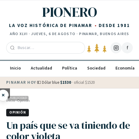
Saltar al contenido
PIONERO
LA VOZ HISTÓRICA DE PINAMAR
DESDE 1981
AÑO
XLVI
·
JUEVES, 6 DE AGOSTO
· PINAMAR, BUENOS AIRES
f
Inicio
Actualidad
Política
Sociedad
Economía
PINAMAR HOY
·
💵 Dólar blue
$
1530
· oficial $
1520
×
PUBLICIDAD
Inicio
›
Opinión
OPINIÓN
Un país que se va tiniendo de
color violeta