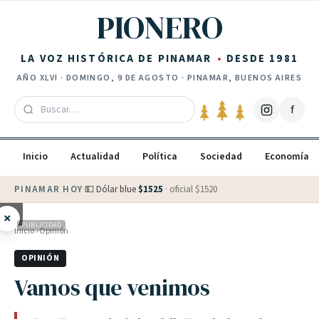
Saltar al contenido
PIONERO
LA VOZ HISTÓRICA DE PINAMAR
DESDE 1981
AÑO
XLVI
·
DOMINGO, 9 DE AGOSTO
· PINAMAR, BUENOS AIRES
f
Inicio
Actualidad
Política
Sociedad
Economía
PINAMAR HOY
·
💵 Dólar blue
$
1525
· oficial $
1520
×
PUBLICIDAD
Inicio
›
Opinión
OPINIÓN
Vamos que venimos