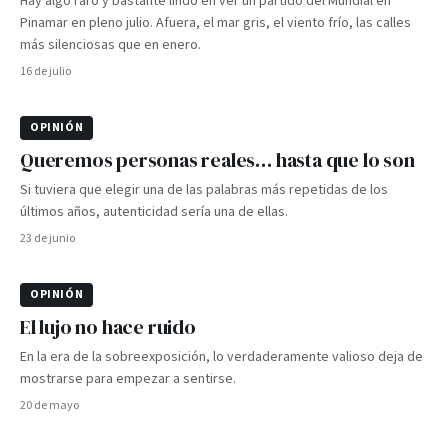
Hay algo raro y bastante lindo en ver un partido del Mundial en
Pinamar en pleno julio. Afuera, el mar gris, el viento frío, las calles
más silenciosas que en enero.
16 de julio
OPINIÓN
Queremos personas reales… hasta que lo son
Si tuviera que elegir una de las palabras más repetidas de los
últimos años, autenticidad sería una de ellas.
23 de junio
OPINIÓN
El lujo no hace ruido
En la era de la sobreexposición, lo verdaderamente valioso deja de
mostrarse para empezar a sentirse.
20 de mayo