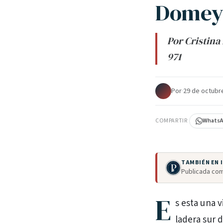
Domey
Por Cristina
971
Por
·
29 de octubr
COMPARTIR
Whats
TAMBIÉN EN
Publicada com
E
s esta una 
ladera sur d