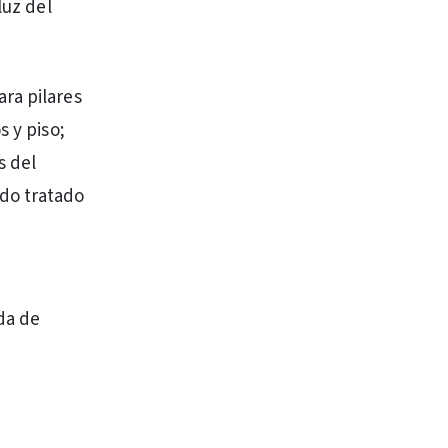
luz del
ra pilares
s y piso;
s del
do tratado
da de