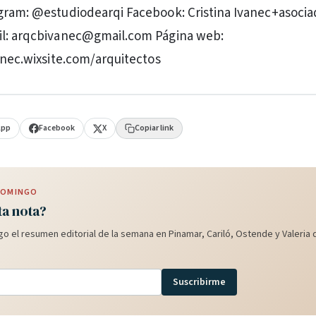
gram: @estudiodearqi Facebook: Cristina Ivanec+asocia
il: arqcbivanec@gmail.com Página web:
vanec.wixsite.com/arquitectos
App
Facebook
X
Copiar link
 DOMINGO
ta nota?
o el resumen editorial de la semana en Pinamar, Cariló, Ostende y Valeria d
Suscribirme