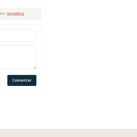
pam.
Ver política
Comentar