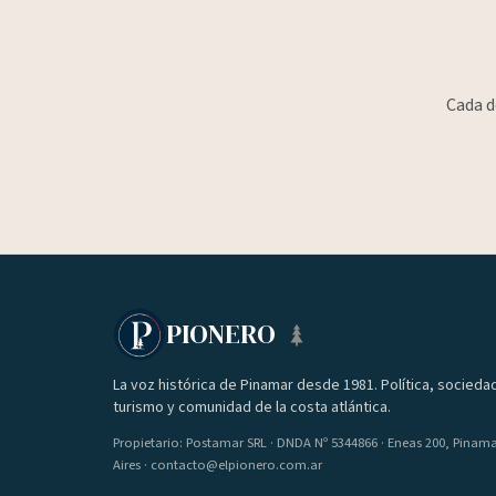
Cada d
PIONERO
La voz histórica de Pinamar desde 1981. Política, socieda
turismo y comunidad de la costa atlántica.
Propietario: Postamar SRL · DNDA Nº 5344866 · Eneas 200, Pinam
Aires · contacto@elpionero.com.ar