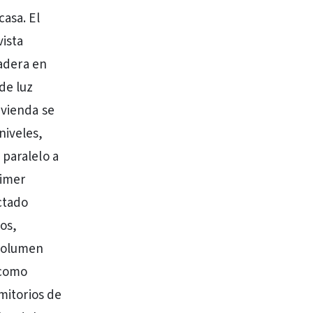
casa. El
vista
ladera en
de luz
ivienda se
niveles,
 paralelo a
rimer
ctado
os,
 volumen
 como
rmitorios de