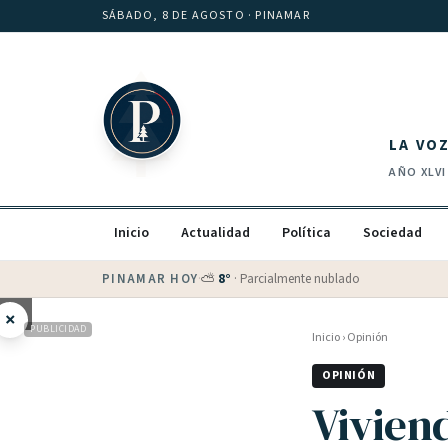
Saltar al contenido
SÁBADO, 8 DE AGOSTO
· PINAMAR
LA VO
AÑO
XLVI
Inicio
Actualidad
Política
Sociedad
PINAMAR HOY
·
⛅
8
°
·
Parcialmente nublado
×
PUBLICIDAD
Inicio
›
Opinión
OPINIÓN
Vivien