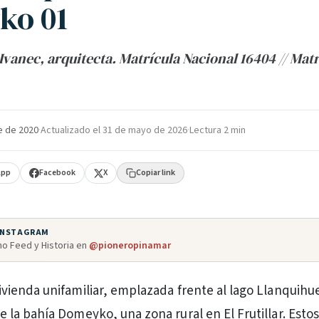
ko 01
 Ivanec, arquitecta. Matrícula Nacional 16404 // Ma
e de 2020
·
Actualizado el
31 de mayo de 2026
·
Lectura 2 min
App
Facebook
X
Copiar link
 INSTAGRAM
o Feed y Historia en
@pioneropinamar
vivienda unifamiliar, emplazada frente al lago Llanquihu
e la bahía Domeyko, una zona rural en El Frutillar. Esto