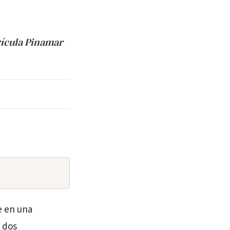
trícula Pinamar
e en una
s dos