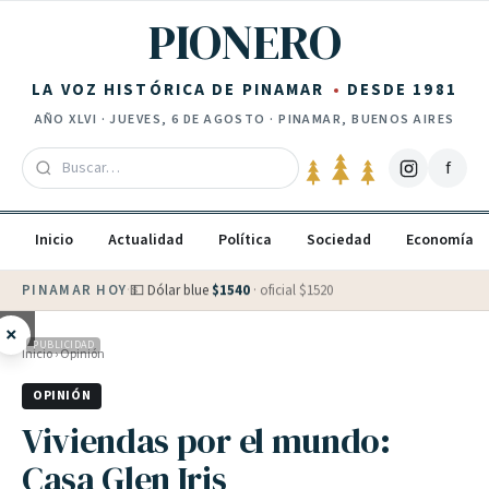
Saltar al contenido
PIONERO
LA VOZ HISTÓRICA DE PINAMAR
DESDE 1981
AÑO
XLVI
·
JUEVES, 6 DE AGOSTO
· PINAMAR, BUENOS AIRES
f
Inicio
Actualidad
Política
Sociedad
Economía
PINAMAR HOY
·
💵 Dólar blue
$
1540
· oficial $
1520
×
PUBLICIDAD
Inicio
›
Opinión
OPINIÓN
Viviendas por el mundo:
Casa Glen Iris