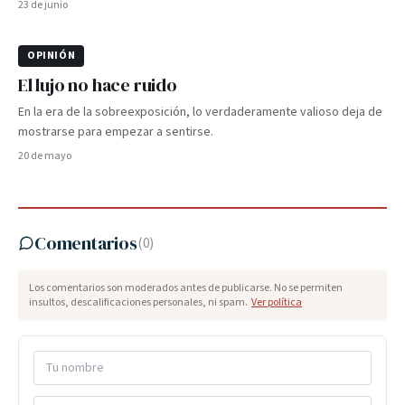
23 de junio
OPINIÓN
El lujo no hace ruido
En la era de la sobreexposición, lo verdaderamente valioso deja de
mostrarse para empezar a sentirse.
20 de mayo
Comentarios
(
0
)
Los comentarios son moderados antes de publicarse. No se permiten
insultos, descalificaciones personales, ni spam.
Ver política