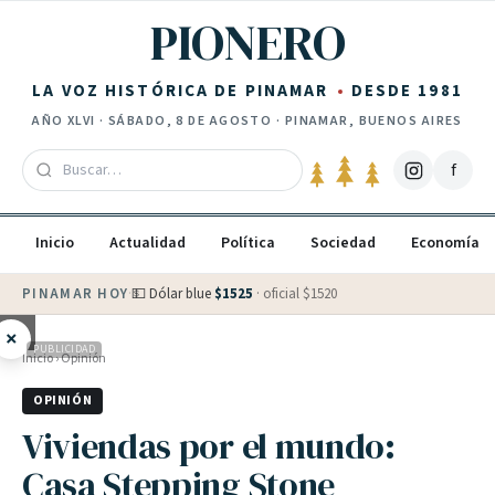
Saltar al contenido
PIONERO
LA VOZ HISTÓRICA DE PINAMAR
DESDE 1981
AÑO
XLVI
·
SÁBADO, 8 DE AGOSTO
· PINAMAR, BUENOS AIRES
f
Inicio
Actualidad
Política
Sociedad
Economía
PINAMAR HOY
·
💵 Dólar blue
$
1525
· oficial $
1520
×
PUBLICIDAD
Inicio
›
Opinión
OPINIÓN
Viviendas por el mundo:
Casa Stepping Stone