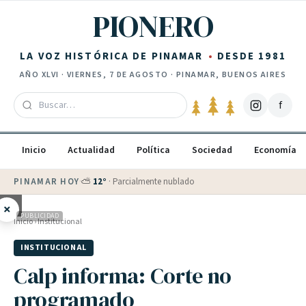
Saltar al contenido
PIONERO
LA VOZ HISTÓRICA DE PINAMAR
DESDE 1981
AÑO
XLVI
·
VIERNES, 7 DE AGOSTO
· PINAMAR, BUENOS AIRES
f
Inicio
Actualidad
Política
Sociedad
Economía
PINAMAR HOY
·
⛅
12
°
·
Parcialmente nublado
×
PUBLICIDAD
Inicio
›
Institucional
INSTITUCIONAL
Calp informa: Corte no
programado