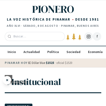
Saltar al contenido
PIONERO
LA VOZ HISTÓRICA DE PINAMAR
DESDE 1981
AÑO
XLVI
·
SÁBADO, 8 DE AGOSTO
· PINAMAR, BUENOS AIRES
f
Inicio
Actualidad
Política
Sociedad
Economía
PINAMAR HOY
·
💵 Dólar blue
$
1525
· oficial $
1520
Institucional
×
PUBLICIDAD