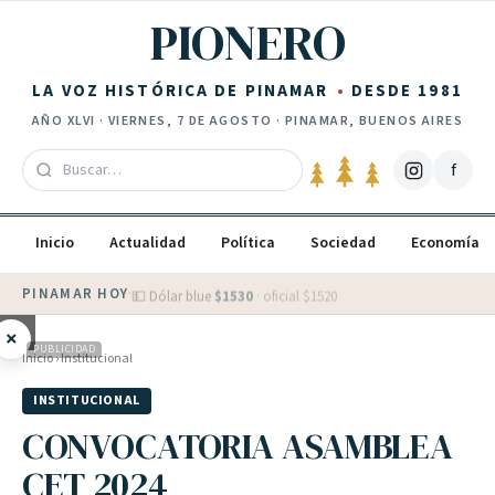
Saltar al contenido
PIONERO
LA VOZ HISTÓRICA DE PINAMAR
DESDE 1981
AÑO
XLVI
·
VIERNES, 7 DE AGOSTO
· PINAMAR, BUENOS AIRES
f
Inicio
Actualidad
Política
Sociedad
Economía
PINAMAR HOY
·
💵 Dólar blue
$
1530
· oficial $
1520
×
PUBLICIDAD
Inicio
›
Institucional
INSTITUCIONAL
CONVOCATORIA ASAMBLEA
CET 2024