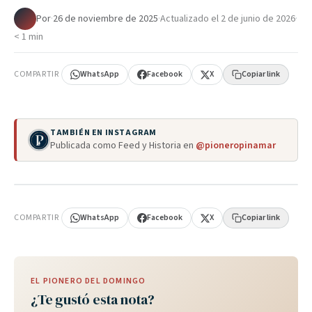
Por
·
26 de noviembre de 2025
·
Actualizado el
2 de junio de 2026
·
< 1 min
COMPARTIR
WhatsApp
Facebook
X
Copiar link
TAMBIÉN EN INSTAGRAM
Publicada como Feed y Historia en
@pioneropinamar
PUBLICIDAD
COMPARTIR
WhatsApp
Facebook
X
Copiar link
EL PIONERO DEL DOMINGO
¿Te gustó esta nota?