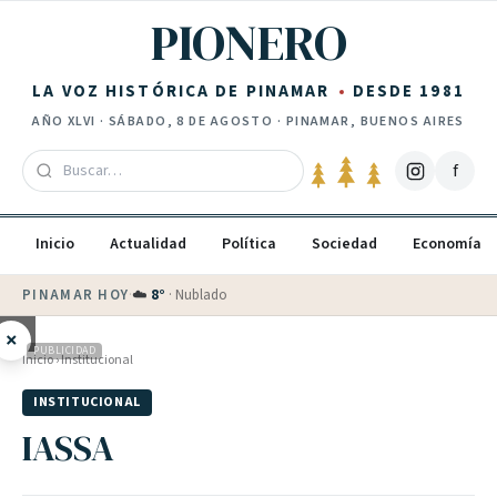
Saltar al contenido
PIONERO
LA VOZ HISTÓRICA DE PINAMAR
DESDE 1981
AÑO
XLVI
·
SÁBADO, 8 DE AGOSTO
· PINAMAR, BUENOS AIRES
f
Inicio
Actualidad
Política
Sociedad
Economía
PINAMAR HOY
·
☁️
8
°
·
Nublado
×
PUBLICIDAD
Inicio
›
Institucional
INSTITUCIONAL
IASSA