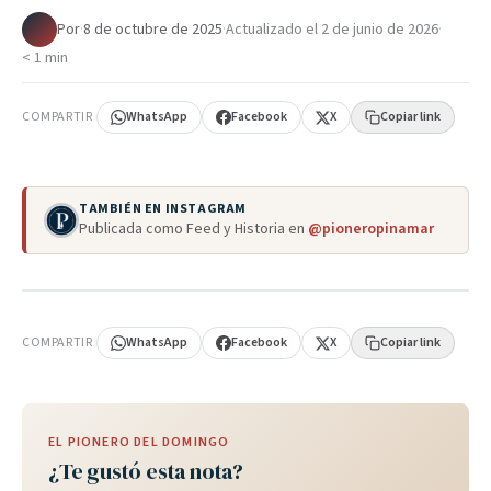
Por
·
8 de octubre de 2025
·
Actualizado el
2 de junio de 2026
·
< 1 min
COMPARTIR
WhatsApp
Facebook
X
Copiar link
TAMBIÉN EN INSTAGRAM
Publicada como Feed y Historia en
@pioneropinamar
PUBLICIDAD
COMPARTIR
WhatsApp
Facebook
X
Copiar link
EL PIONERO DEL DOMINGO
¿Te gustó esta nota?