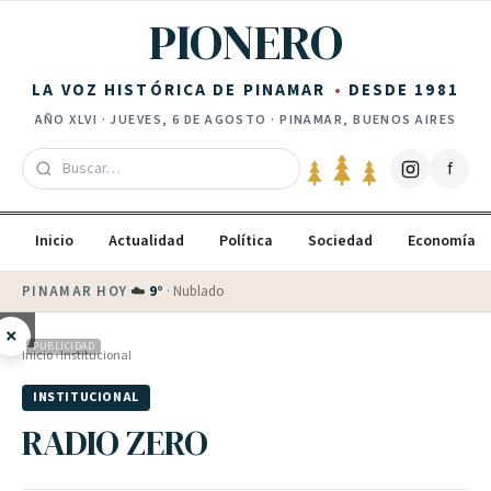
Saltar al contenido
PIONERO
LA VOZ HISTÓRICA DE PINAMAR
DESDE 1981
AÑO
XLVI
·
JUEVES, 6 DE AGOSTO
· PINAMAR, BUENOS AIRES
f
Inicio
Actualidad
Política
Sociedad
Economía
PINAMAR HOY
·
💵 Dólar blue
$
1530
· oficial $
1520
×
PUBLICIDAD
Inicio
›
Institucional
INSTITUCIONAL
RADIO ZERO