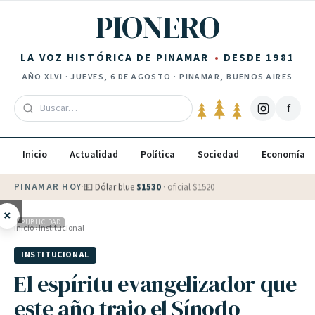
Saltar al contenido
PIONERO
LA VOZ HISTÓRICA DE PINAMAR
DESDE 1981
AÑO
XLVI
·
JUEVES, 6 DE AGOSTO
· PINAMAR, BUENOS AIRES
f
Inicio
Actualidad
Política
Sociedad
Economía
PINAMAR HOY
·
💵 Dólar blue
$
1530
· oficial $
1520
×
PUBLICIDAD
Inicio
›
Institucional
INSTITUCIONAL
El espíritu evangelizador que
este año trajo el Sínodo