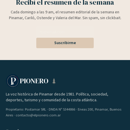
Recibí el resumen de la semana
Cada domingo a las 9 am, el resumen editorial de la semana en
Pinamar, Cariló, Ostende y Valeria del Mar. Sin spam, sin clickbait.
Suscribirme
PIONERO
La voz histórica de Pinamar desde 1981. Política, sociedad,
deportes, turismo y comunidad de la costa atlántica.
Propietario: Postamar SRL · DNDA Nº 5344866 · Eneas 200, Pinamar, Buenos
Aires · contacto@elpionero.com.ar