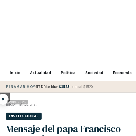
Inicio
Actualidad
Política
Sociedad
Economía
PINAMAR HOY
·
💵 Dólar blue
$
1525
· oficial $
1520
×
PUBLICIDAD
Inicio
›
Institucional
INSTITUCIONAL
Mensaje del papa Francisco