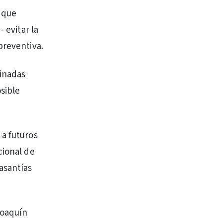
 que
 evitar la
preventiva.
minadas
sible
 a futuros
cional de
asantías
Joaquín