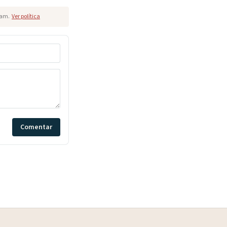
pam.
Ver política
Comentar