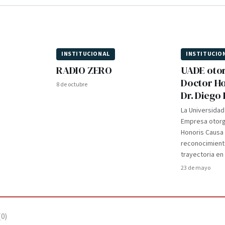
INSTITUCIONAL
INSTITUCIO
RADIO ZERO
UADE otor
Doctor Ho
8 de octubre
Dr. Diego 
La Universidad
Empresa otorgó
Honoris Causa a
reconocimient
trayectoria en
23 de mayo
(
0
)