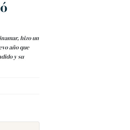
ió
Pinamar, hizo un
uevo año que
ndido y su