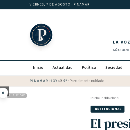
Saltar al contenido
VIERNES, 7 DE AGOSTO
· PINAMAR
LA VO
AÑO
XLVI
Inicio
Actualidad
Política
Sociedad
PINAMAR HOY
·
💵 Dólar blue
$
1525
· oficial $
1520
×
PUBLICIDAD
Inicio
›
Institucional
INSTITUCIONAL
El pres