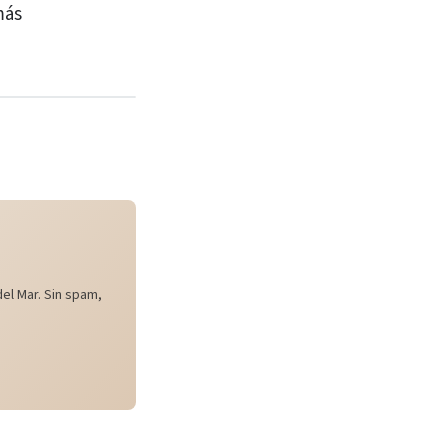
más
el Mar. Sin spam,