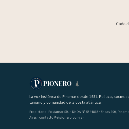
Cada d
PIONERO
La voz histórica de Pinamar desde 1981. Política, socieda
turismo y comunidad de la costa atlántica.
Propietario: Postamar SRL · DNDA Nº 5344866 · Eneas 200, Pinam
Aires · contacto@elpionero.com.ar