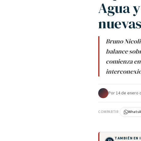
Agua y
nuevas
Bruno Nicoli
balance sobr
comienza en 
interconexi
Por
·
14 de enero 
COMPARTIR
Whats
TAMBIÉN EN