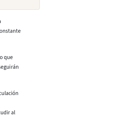
a
constante
co que
 seguirán
culación
udir al