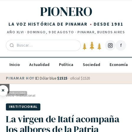
Saltar al contenido
PIONERO
LA VOZ HISTÓRICA DE PINAMAR
DESDE 1981
AÑO
XLVI
·
DOMINGO, 9 DE AGOSTO
· PINAMAR, BUENOS AIRES
f
Inicio
Actualidad
Política
Sociedad
Economía
PINAMAR HOY
·
💵 Dólar blue
$
1525
· oficial $
1520
×
PUBLICIDAD
Inicio
›
Institucional
INSTITUCIONAL
La virgen de Itatí acompaña
los albores de la Patria