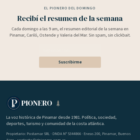
EL PIONERO DEL DOMINGO
Recibí el resumen de la semana
Cada domingo a las 9 am, el resumen editorial de la semana en
Pinamar, Cariló, Ostende y Valeria del Mar. Sin spam, sin clickbait.
Suscribirme
PIONERO
La voz histórica de Pinamar desde 1981. Política, sociedad,
deportes, turismo y comunidad de la costa atlántica.
Propietario: Postamar SRL · DNDA Nº 5344866 · Eneas 200, Pinamar, Buenos