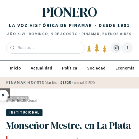
Saltar al contenido
PIONERO
LA VOZ HISTÓRICA DE PINAMAR
DESDE 1981
AÑO
XLVI
·
DOMINGO, 9 DE AGOSTO
· PINAMAR, BUENOS AIRES
f
Inicio
Actualidad
Política
Sociedad
Economía
PINAMAR HOY
·
💵 Dólar blue
$
1525
· oficial $
1520
×
PUBLICIDAD
Inicio
›
Institucional
INSTITUCIONAL
Monseñor Mestre, en La Plata