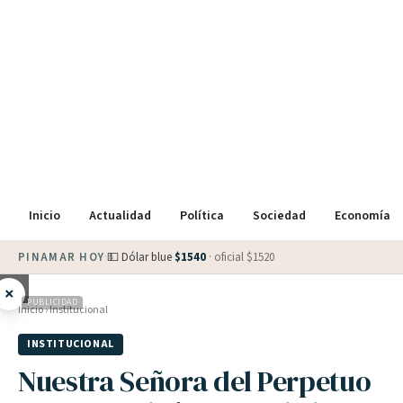
Inicio
Actualidad
Política
Sociedad
Economía
PINAMAR HOY
·
💵 Dólar blue
$
1540
· oficial $
1520
×
PUBLICIDAD
Inicio
›
Institucional
INSTITUCIONAL
Nuestra Señora del Perpetuo