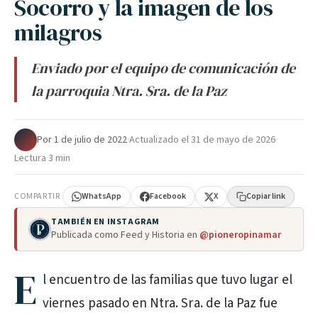
Socorro y la imagen de los
milagros
Enviado por el equipo de comunicación de
la parroquia Ntra. Sra. de la Paz
Por
·
1 de julio de 2022
·
Actualizado el
31 de mayo de 2026
·
Lectura 3 min
COMPARTIR
WhatsApp
Facebook
X
Copiar link
TAMBIÉN EN INSTAGRAM
Publicada como Feed y Historia en
@pioneropinamar
E
l encuentro de las familias que tuvo lugar el
viernes pasado en Ntra. Sra. de la Paz fue