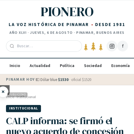
Saltar al contenido
PIONERO
LA VOZ HISTÓRICA DE PINAMAR
DESDE 1981
AÑO
XLVI
·
JUEVES, 6 DE AGOSTO
· PINAMAR, BUENOS AIRES
f
Inicio
Actualidad
Política
Sociedad
Economía
PINAMAR HOY
·
💵 Dólar blue
$
1530
· oficial $
1520
×
PUBLICIDAD
Inicio
›
Institucional
INSTITUCIONAL
CALP informa: se firmó el
nuevo acuerdo de concesión