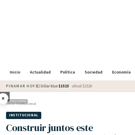
Inicio
Actualidad
Política
Sociedad
Economía
PINAMAR HOY
·
💵 Dólar blue
$
1525
· oficial $
1520
×
PUBLICIDAD
Inicio
›
Institucional
INSTITUCIONAL
Construir juntos este