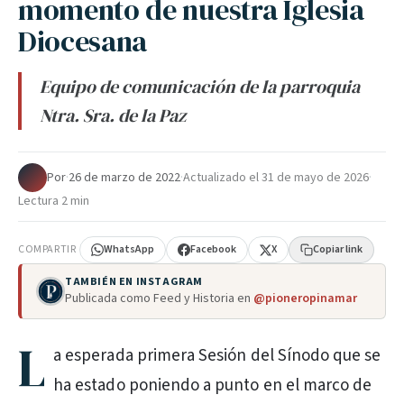
momento de nuestra Iglesia
Diocesana
Equipo de comunicación de la parroquia
Ntra. Sra. de la Paz
Por
·
26 de marzo de 2022
·
Actualizado el
31 de mayo de 2026
·
Lectura 2 min
COMPARTIR
WhatsApp
Facebook
X
Copiar link
TAMBIÉN EN INSTAGRAM
Publicada como Feed y Historia en
@pioneropinamar
L
a esperada primera Sesión del Sínodo que se
ha estado poniendo a punto en el marco de