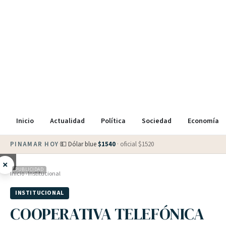
Inicio
Actualidad
Política
Sociedad
Economía
PINAMAR HOY
·
💵 Dólar blue
$
1540
· oficial $
1520
×
PUBLICIDAD
Inicio
›
Institucional
INSTITUCIONAL
COOPERATIVA TELEFÓNICA