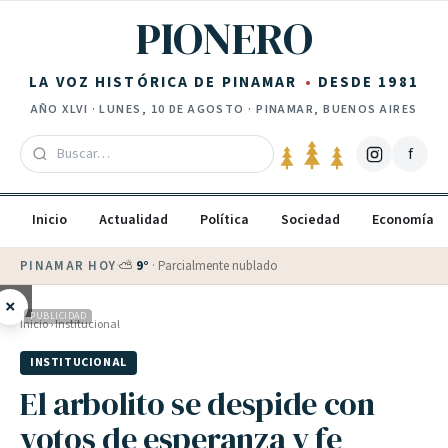
Saltar al contenido
PIONERO
LA VOZ HISTÓRICA DE PINAMAR
DESDE 1981
AÑO
XLVI
·
LUNES, 10 DE AGOSTO
· PINAMAR, BUENOS AIRES
f
Inicio
Actualidad
Política
Sociedad
Economía
PINAMAR HOY
·
💵 Dólar blue
$
1525
· oficial $
1520
×
PUBLICIDAD
Inicio
›
Institucional
INSTITUCIONAL
El arbolito se despide con
votos de esperanza y fe