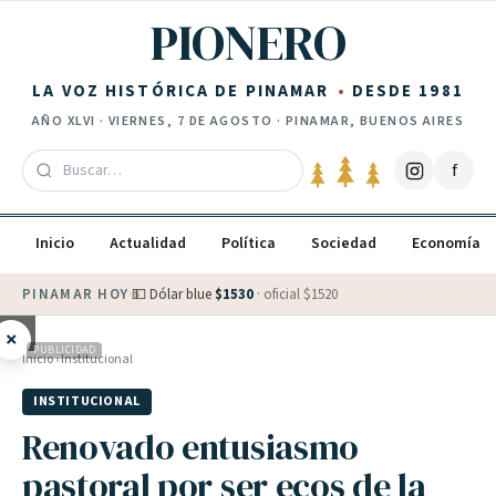
Saltar al contenido
PIONERO
LA VOZ HISTÓRICA DE PINAMAR
DESDE 1981
AÑO
XLVI
·
VIERNES, 7 DE AGOSTO
· PINAMAR, BUENOS AIRES
f
Inicio
Actualidad
Política
Sociedad
Economía
PINAMAR HOY
·
💵 Dólar blue
$
1530
· oficial $
1520
×
PUBLICIDAD
Inicio
›
Institucional
INSTITUCIONAL
Renovado entusiasmo
pastoral por ser ecos de la