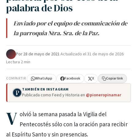
palabra de Dios
Enviado por el equipo de comunicación de
la parroquia Ntra. Sra. de la Paz.
Por
·
28 de mayo de 2021
·
Actualizado el
31 de mayo de 2026
·
Lectura 2 min
COMPARTIR
WhatsApp
Facebook
X
Copiar link
TAMBIÉN EN INSTAGRAM
Publicada como Feed y Historia en
@pioneropinamar
V
olvió la semana pasada la Vigilia del
Pentecostés sólo con la oración para recibir
al Espíritu Santo y sin presencias.