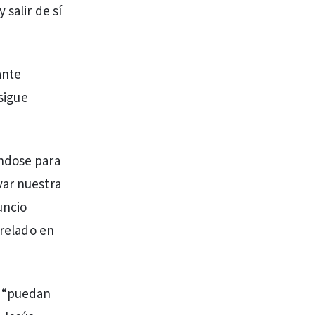
salir de sí
ante
 sigue
ándose para
var nuestra
uncio
prelado en
e “puedan