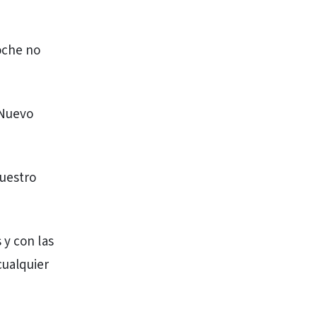
oche no
 Nuevo
nuestro
 y con las
cualquier