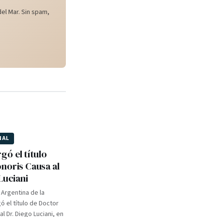
el Mar. Sin spam,
NAL
gó el título
noris Causa al
Luciani
 Argentina de la
 el título de Doctor
l Dr. Diego Luciani, en