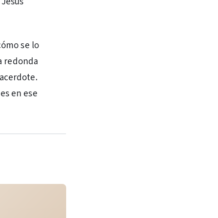
 Jesús
cómo se lo
ja redonda
sacerdote.
 es en ese