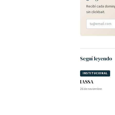
Recibí cada doming
sin clickbait.
Seguí leyendo
INSTITUCIONAL
IASSA
26 de noviembre