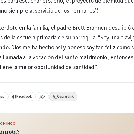
nes para escuchar el sueño, el proyecto de plenitud que
uno siempre al servicio de los hermanos”.
cerdote en la familia, el padre Brett Brannen describió 
os de la escuela primaria de su parroquia: “Soy una clavi
do. Dios me ha hecho así y por eso soy tan feliz como 
s llamada a la vocación del santo matrimonio, entonces
iene la mejor oportunidad de santidad”.
App
Facebook
X
Copiar link
 DOMINGO
ta nota?