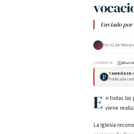
vocaci
Enviado por 
Por
·
12 de febrer
COMPARTIR
Whats
TAMBIÉN EN
Publicada com
E
n todas las 
viene reali
La Iglesia recono