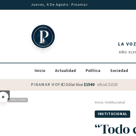
Saltar al contenido
Jueves, 6 De Agosto
· Pinamar
LA VO
AÑO
XLV
Inicio
Actualidad
Política
Sociedad
PINAMAR HOY
·
💵 Dólar blue
$
1540
· oficial $
1520
×
PUBLICIDAD
Inicio
›
Institucional
INSTITUCIONAL
“Todo 