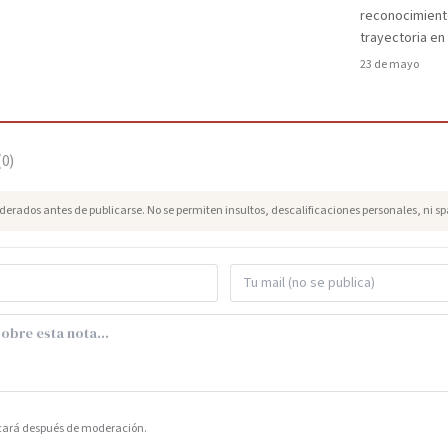
reconocimient
trayectoria en
23 de mayo
(
0
)
erados antes de publicarse. No se permiten insultos, descalificaciones personales, ni s
icará después de moderación.