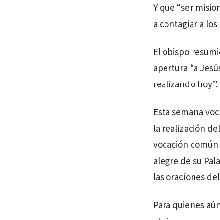
Y que “ser mision
a contagiar a los
El obispo resumi
apertura “a Jesús
realizando hoy”.
Esta semana voca
la realización d
vocación común b
alegre de su Pala
las oraciones de
Para quienes aún