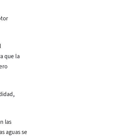
otor
l
a que la
ero
didad,
n las
as aguas se