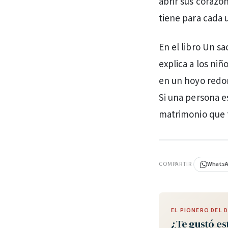
abrir sus corazo
tiene para cada 
En el libro Un sa
explica a los niñ
en un hoyo redon
Si una persona e
matrimonio que t
PUBLICIDAD
COMPARTIR
Whats
EL PIONERO DEL
¿Te gustó es