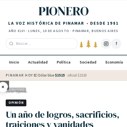
Saltar al contenido
PIONERO
LA VOZ HISTÓRICA DE PINAMAR
DESDE 1981
AÑO
XLVI
·
LUNES, 10 DE AGOSTO
· PINAMAR, BUENOS AIRES
f
Inicio
Actualidad
Política
Sociedad
Economía
PINAMAR HOY
·
💵 Dólar blue
$
1525
· oficial $
1520
×
PUBLICIDAD
Inicio
›
Opinión
OPINIÓN
Un año de logros, sacrificios,
traiciones y vanidades