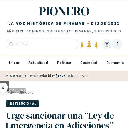
Saltar al contenido
PIONERO
LA VOZ HISTÓRICA DE PINAMAR
DESDE 1981
AÑO
XLVI
·
DOMINGO, 9 DE AGOSTO
· PINAMAR, BUENOS AIRES
f
Inicio
Actualidad
Política
Sociedad
Economía
PINAMAR HOY
·
💵 Dólar blue
$
1525
· oficial $
1520
×
PUBLICIDAD
Inicio
›
Institucional
INSTITUCIONAL
Urge sancionar una “Ley de
Emergencia en Adicciones”