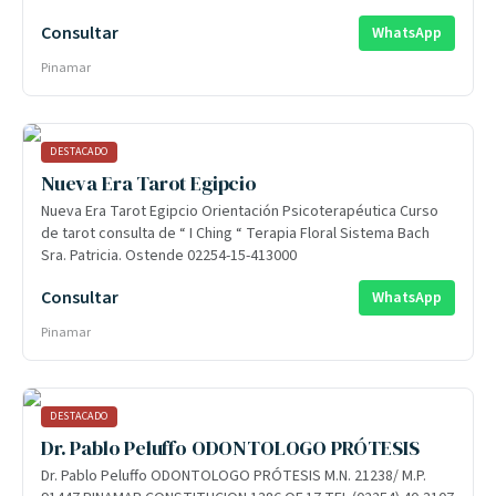
11 5622-7101 info@myfconsultoria.com Wolf Cowork | Jason
Consultar
WhatsApp
1371, B7167 Pinamar, Bs As. Rejunta Cowork | Primera Junta
197, Quilmes, GBA Sur.
Pinamar
DESTACADO
Nueva Era Tarot Egipcio
Nueva Era Tarot Egipcio Orientación Psicoterapéutica Curso
de tarot consulta de “ I Ching “ Terapia Floral Sistema Bach
Sra. Patricia. Ostende 02254-15-413000
Consultar
WhatsApp
Pinamar
DESTACADO
Dr. Pablo Peluffo ODONTOLOGO PRÓTESIS
Dr. Pablo Peluffo ODONTOLOGO PRÓTESIS M.N. 21238/ M.P.