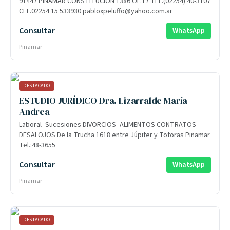
91447 PINAMAR CONSTITUCION 1386 OF.17 TEL.(02254) 40-3107
CEL.02254 15 533930 pabloxpeluffo@yahoo.com.ar
Consultar
WhatsApp
Pinamar
DESTACADO
ESTUDIO JURÍDICO Dra. Lizarralde María
Andrea
Laboral- Sucesiones DIVORCIOS- ALIMENTOS CONTRATOS-
DESALOJOS De la Trucha 1618 entre Júpiter y Totoras Pinamar
Tel.:48-3655
Consultar
WhatsApp
Pinamar
DESTACADO