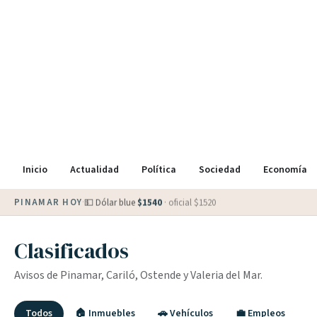
Inicio
Actualidad
Política
Sociedad
Economía
PINAMAR HOY
·
💵 Dólar blue
$
1540
· oficial $
1520
Clasificados
Avisos de Pinamar, Cariló, Ostende y Valeria del Mar.
Todos
🏠 Inmuebles
🚗 Vehículos
💼 Empleos