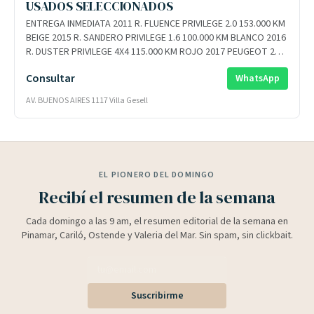
USADOS SELECCIONADOS
ENTREGA INMEDIATA 2011 R. FLUENCE PRIVILEGE 2.0 153.000 KM
BEIGE 2015 R. SANDERO PRIVILEGE 1.6 100.000 KM BLANCO 2016
R. DUSTER PRIVILEGE 4X4 115.000 KM ROJO 2017 PEUGEOT 208
ALLURE 1.6 115.000 KM BLANCO 2018 CITROEN C3 VTI LIVE 1.6
Consultar
WhatsApp
124.000 KM BORRAVINO 2020 R.SANDERO LIFE 1.6 GNC 117.000
KM AZUL 2021 R.OROCH OUTSIDER 4WD 95.000 KM GRIS ETOILE
AV. BUENOS AIRES 1117 Villa Gesell
2022 P. 3008 GT PACK TRIP. 1.6 44.000 KM GRIS 2023 R.KANGOO
STEPWAY 40.000 KM ROJO FUEGO 2025 C. C3 AIRCROSS FEEL
PACK 0 KM GRIS OKM 2026 R. BOREAL TECHNO 1.3 AZUL R.
DUSTER INTENS 1.6 BLANCO R. KANGOO EXPRESS 1.6 GRIS
ETOILE R. KARDIAN EVOLUTION 1.0T GRIS ETOILE R. OROCH
EL PIONERO DEL DOMINGO
EMOTION 1.6 BLANCO R. OROCH OUTSIDER 4X4 1.3T BLANCO Y
TODA LA LINEA NISSAN
Recibí el resumen de la semana
Cada domingo a las 9 am, el resumen editorial de la semana en
Pinamar, Cariló, Ostende y Valeria del Mar. Sin spam, sin clickbait.
Suscribirme